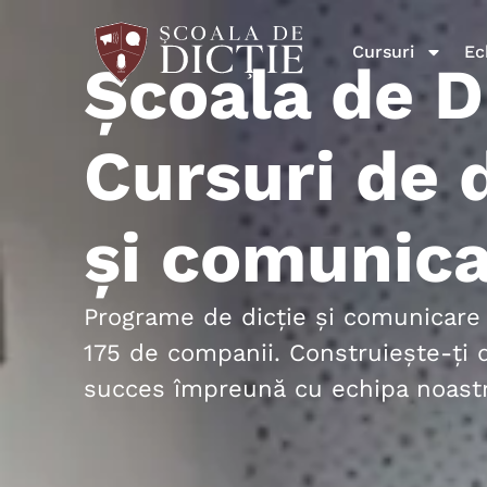
Cursuri
Ec
Școala de D
Cursuri de d
și comunic
Programe de dicție și comunicare 
175 de companii. Construiește-ți 
succes împreună cu echipa noastr