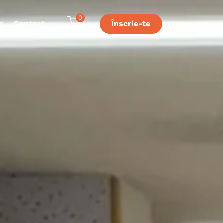
0
g
Contact
Înscrie-te