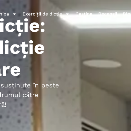
hipa
Exerciții de dicție
Casting
Recenzii
Blo
icție:
icție
are
susținute în peste
drumul către
ă!